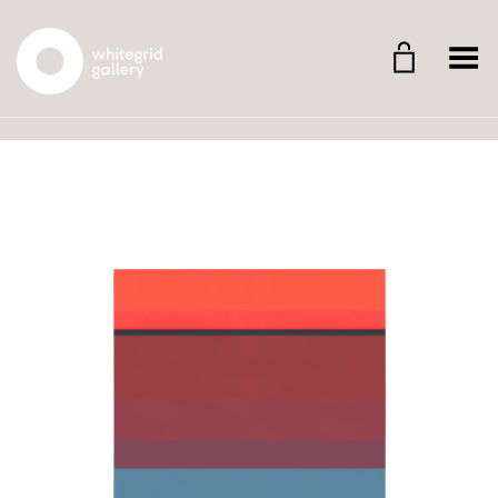
Whitegrid Logo
Menü umschalten