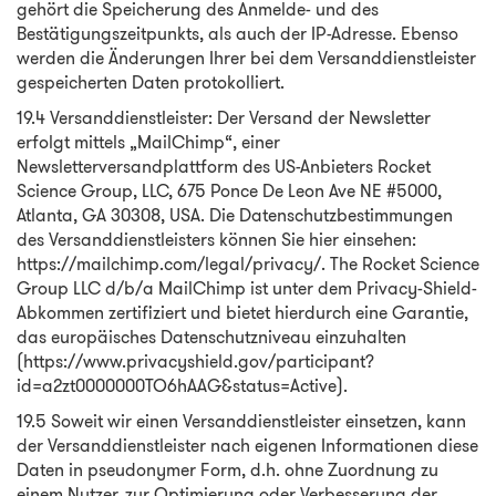
gehört die Speicherung des Anmelde- und des
Bestätigungszeitpunkts, als auch der IP-Adresse. Ebenso
werden die Änderungen Ihrer bei dem Versanddienstleister
gespeicherten Daten protokolliert.
19.4 Versanddienstleister: Der Versand der Newsletter
erfolgt mittels „MailChimp“, einer
Newsletterversandplattform des US-Anbieters Rocket
Science Group, LLC, 675 Ponce De Leon Ave NE #5000,
Atlanta, GA 30308, USA. Die Datenschutzbestimmungen
des Versanddienstleisters können Sie hier einsehen:
https://mailchimp.com/legal/privacy/. The Rocket Science
Group LLC d/b/a MailChimp ist unter dem Privacy-Shield-
Abkommen zertifiziert und bietet hierdurch eine Garantie,
das europäisches Datenschutzniveau einzuhalten
(https://www.privacyshield.gov/participant?
id=a2zt0000000TO6hAAG&status=Active).
19.5 Soweit wir einen Versanddienstleister einsetzen, kann
der Versanddienstleister nach eigenen Informationen diese
Daten in pseudonymer Form, d.h. ohne Zuordnung zu
einem Nutzer, zur Optimierung oder Verbesserung der