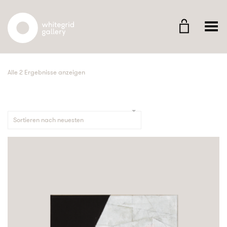
Whitegrid Logo
Menü umschalten
Alle 2 Ergebnisse anzeigen
Sortieren nach neuesten