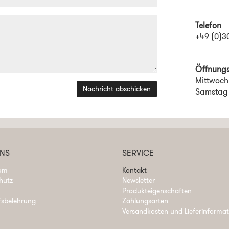
Telefon
+49 (0)3
Öffnungs
Mittwoch
Nachricht abschicken
Samst
UNS
SERVICE
um
Kontakt
hutz
Newsletter
Produkteigenschaften
fsbelehrung
Zahlungsarten
Versandkosten und Lieferinforma