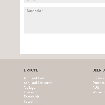
DRUCKE
ÜBER 
Acryl auf Holz
Impress
Acryl auf Leinwand
Datensc
Collage
AGB
Enkaustik
Widerru
Fotodruck
Fotoprint