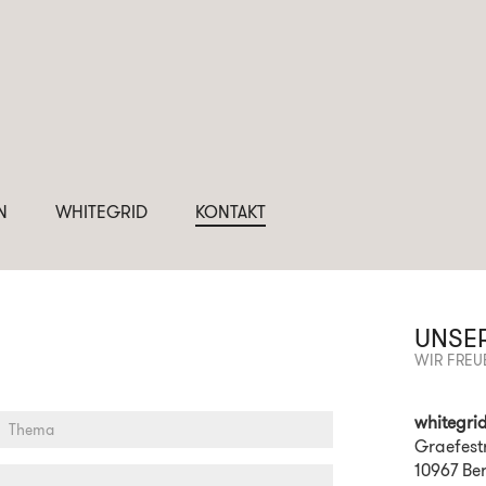
N
WHITEGRID
KONTAKT
UNSE
WIR FREU
whitegrid
Graefest
10967 Ber