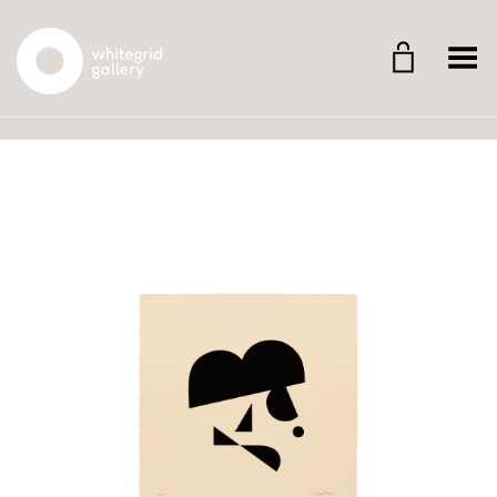
Whitegrid Logo
Menü umschalten