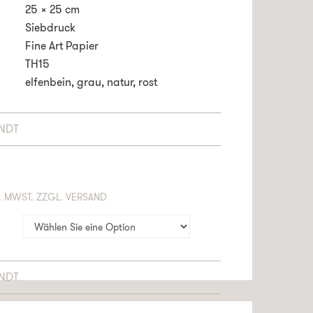
25 x 25 cm
Siebdruck
Fine Art Papier
TH15
elfenbein, grau, natur, rost
ANDT
HÄLT 19% MWST. ZZGL. VERSAND
ANDT