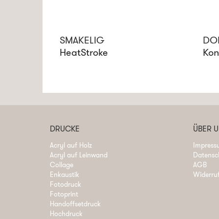
SMAKELIG
DO
HeatStroke
Kon
DRUCKE
ÜBER 
Acryl auf Holz
Impress
Acryl auf Leinwand
Datensc
Collage
AGB
Enkaustik
Widerru
Fotodruck
Fotoprint
Handoffsetdruck
Hochdruck