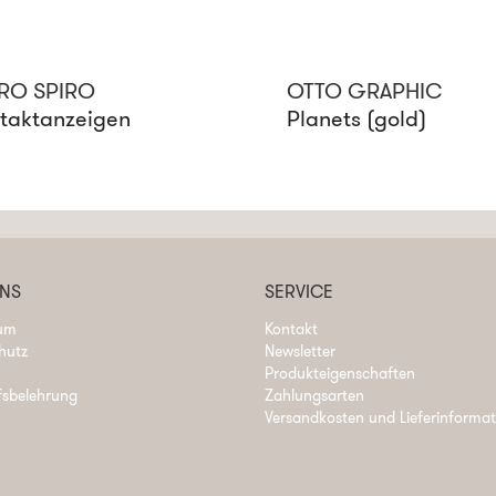
RO SPIRO
OTTO GRAPHIC
taktanzeigen
Planets (gold)
UNS
SERVICE
um
Kontakt
hutz
Newsletter
Produkteigenschaften
fsbelehrung
Zahlungsarten
Versandkosten und Lieferinforma