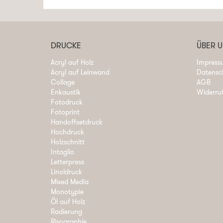
DRUCKE
ÜBER 
Acryl auf Holz
Impress
Acryl auf Leinwand
Datensc
Collage
AGB
Enkaustik
Widerru
Fotodruck
Fotoprint
Handoffsetdruck
Hochdruck
Holzschnitt
Intaglio
Letterpress
Linoldruck
Mixed Media
Monotypie
Öl auf Holz
Radierung
Risographie