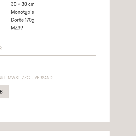
30 x 30 cm
Monotypie
Dorée 170g
MZ39
R
NTHÄLT 19% MWST. ZZGL. VERSAND
B