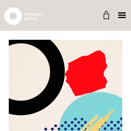
Whitegrid Logo
Menü umschalten