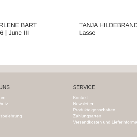
RLENE BART
TANJA HILDEBRAN
6 | June III
Lasse
UNS
SERVICE
sum
Kontakt
hutz
Newsletter
Produkteigenschaften
fsbelehrung
Zahlungsarten
Versandkosten und Lieferinforma