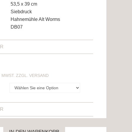
53,5 x 39 cm
Siebdruck
Hahnemühle Alt Worms
DB07
ER
ÄLT 19% MWST. ZZGL. VERSAND
ER
IN DEN WARENKORB