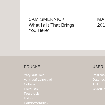
SAM SMERNICKI
MA
What Is It That Brings
201
You Here?
DRUCKE
ÜBER 
Acryl auf Holz
Impres
Acryl auf Leinwand
Datensc
Collage
AGB
Enkaustik
Widerru
Fotodruck
Fotoprint
Handoffsetdruck