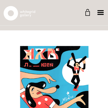
Whitegrid Logo
Menü umschalten