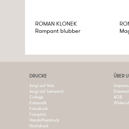
ROMAN KLONEK
RO
Rampant blubber
Mag
DRUCKE
ÜBER 
Acryl auf Holz
Impress
Acryl auf Leinwand
Datensc
Collage
AGB
Enkaustik
Widerru
Fotodruck
Fotoprint
Handoffsetdruck
Hochdruck