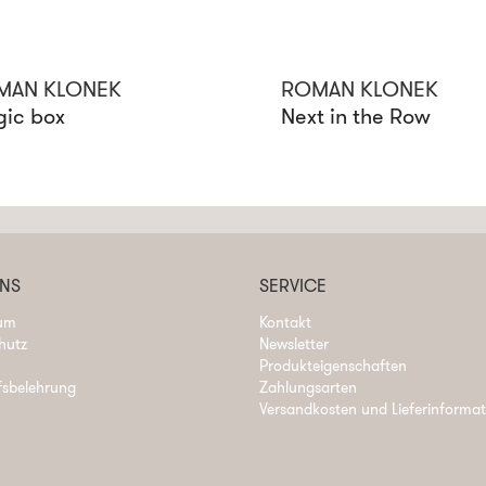
MAN KLONEK
ROMAN KLONEK
ic box
Next in the Row
UNS
SERVICE
um
Kontakt
hutz
Newsletter
Produkteigenschaften
fsbelehrung
Zahlungsarten
Versandkosten und Lieferinforma