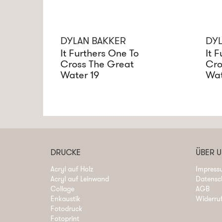
DYLAN BAKKER
DYL
It Furthers One To
It 
Cross The Great
Cro
Water 19
Wat
DRUCKE
ÜBER 
Acryl auf Holz
Impress
Acryl auf Leinwand
Datensc
Collage
AGB
Enkaustik
Widerru
Fotodruck
Fotoprint