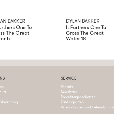
AN BAKKER
DYLAN BAKKER
Furthers One To
It Furthers One To
ss The Great
Cross The Great
er 5
Water 18
UNS
SERVICE
um
Kontakt
hutz
Newsletter
Produkteigenschaften
fsbelehrung
Zahlungsarten
Versandkosten und Lieferinforma