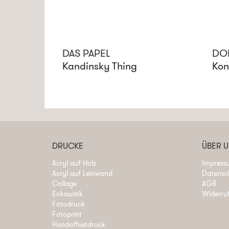
DAS PAPEL
DO
Kandinsky Thing
Kon
DRUCKE
ÜBER 
Acryl auf Holz
Impress
Acryl auf Leinwand
Datensc
Collage
AGB
Enkaustik
Widerru
Fotodruck
Fotoprint
Handoffsetdruck