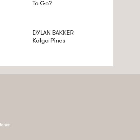
To Go?
DYLAN BAKKER
Kalga Pines
tionen