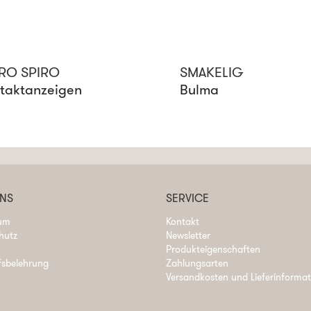
RO SPIRO
SMAKELIG
taktanzeigen
Bulma
UNS
SERVICE
um
Kontakt
hutz
Newsletter
Produkteigenschaften
fsbelehrung
Zahlungsarten
Versandkosten und Lieferinforma