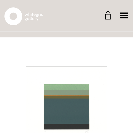
Whitegrid Logo
Menü umschalten