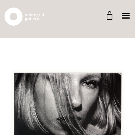
Whitegrid Logo
Menü umschalten