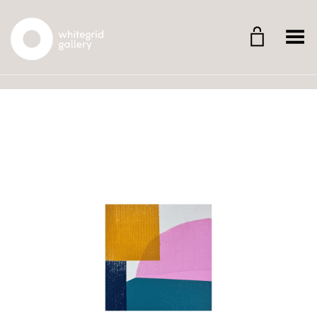
Whitegrid Logo
Menü umschalten