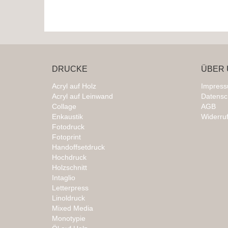
DRUCKE
ÜBER 
Acryl auf Holz
Impres
Acryl auf Leinwand
Datensc
Collage
AGB
Enkaustik
Widerru
Fotodruck
Fotoprint
Handoffsetdruck
Hochdruck
Holzschnitt
Intaglio
Letterpress
Linoldruck
Mixed Media
Monotypie