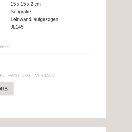
15 x 15 x 2 cm
Serigrafie
Leinwand, aufgezogen
JL145
AWES
NTHÄLT 19% MWST. ZZGL. VERSAND
ORB