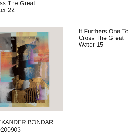
ss The Great
er 22
It Furthers One To
Cross The Great
Water 15
EXANDER BONDAR
0200903