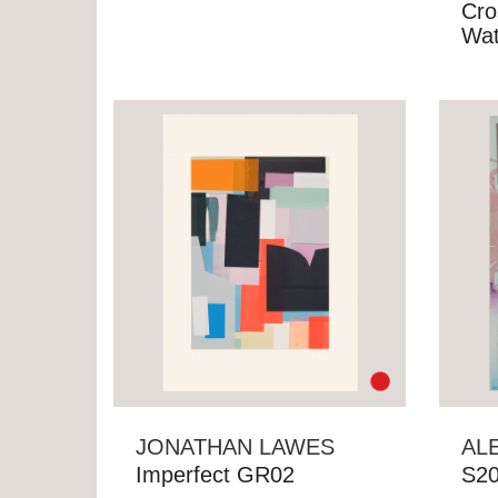
Cro
Wat
JONATHAN LAWES
AL
Imperfect GR02
S2