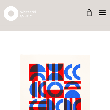
Whitegrid Logo
Menü umschalten