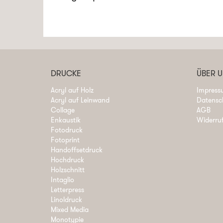
DRUCKE
ÜBER 
Acryl auf Holz
Impress
Acryl auf Leinwand
Datensc
Collage
AGB
Enkaustik
Widerru
Fotodruck
Fotoprint
Handoffsetdruck
Hochdruck
Holzschnitt
Intaglio
Letterpress
Linoldruck
Mixed Media
Monotypie