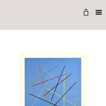
Whitegrid Logo
Menü umschalten