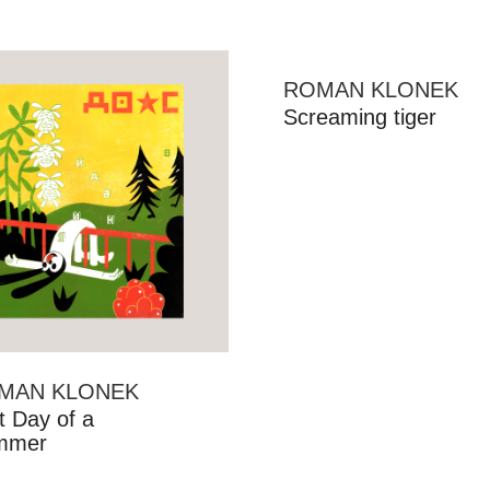
ROMAN KLONEK
Screaming tiger
MAN KLONEK
t Day of a
mmer