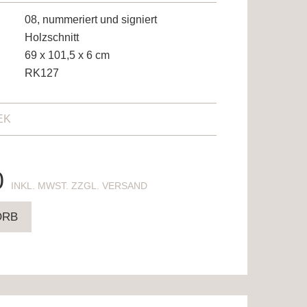
08, nummeriert und signiert
Holzschnitt
69 x 101,5 x 6 cm
RK127
EK
0
ENTHÄLT 19% MWST. ZZGL. VERSAND
ORB