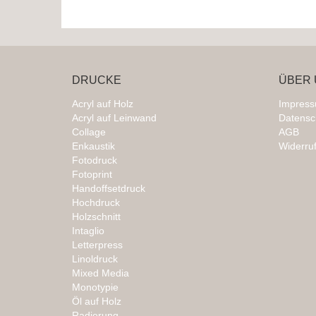
DRUCKE
ÜBER 
Acryl auf Holz
Impres
Acryl auf Leinwand
Datensc
Collage
AGB
Enkaustik
Widerru
Fotodruck
Fotoprint
Handoffsetdruck
Hochdruck
Holzschnitt
Intaglio
Letterpress
Linoldruck
Mixed Media
Monotypie
Öl auf Holz
Radierung