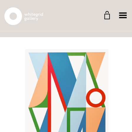
Whitegrid Logo
Menü umschalten