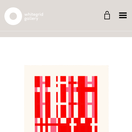
Whitegrid Logo
Menü umschalten