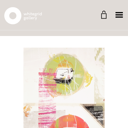
Whitegrid Logo
Menü umschalten