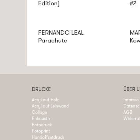
Edition)
#2
FERNANDO LEAL
MAR
Parachute
Kow
DRUCKE
ÜBER 
Acryl auf Holz
Impress
Acryl auf Leinwand
Datensc
Collage
AGB
Enkaustik
Widerru
Fotodruck
Fotoprint
Handoffsetdruck