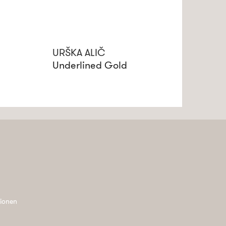
URŠKA ALIČ
Underlined Gold
tionen