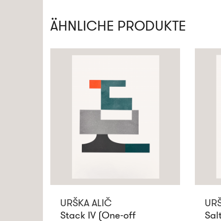
ÄHNLICHE PRODUKTE
URŠKA ALIČ
URŠ
Stack IV (One-off
Sal