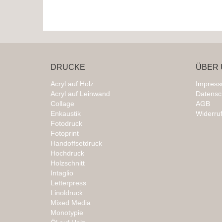
DRUCKE
ÜBER 
Acryl auf Holz
Impres
Acryl auf Leinwand
Datensc
Collage
AGB
Enkaustik
Widerru
Fotodruck
Fotoprint
Handoffsetdruck
Hochdruck
Holzschnitt
Intaglio
Letterpress
Linoldruck
Mixed Media
Monotypie