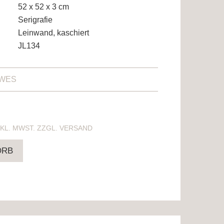
52 x 52 x 3 cm
Serigrafie
Leinwand, kaschiert
JL134
AWES
NTHÄLT 19% MWST. ZZGL. VERSAND
ORB