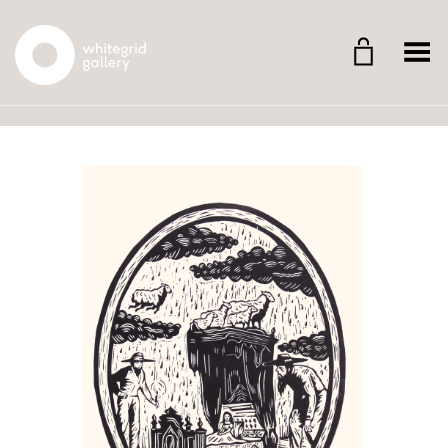
Whitegrid Logo
Menü umschalten