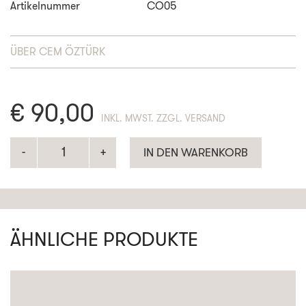
Artikelnummer
CO05
ÜBER
CEM ÖZTÜRK
€
90,00
ENTHÄLT 19% MWST. ZZGL. VERSAND
IN DEN WARENKORB
ÄHNLICHE PRODUKTE