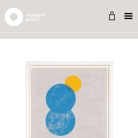
Whitegrid Logo
Menü umschalten