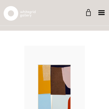
Whitegrid Logo
Menü umschalten