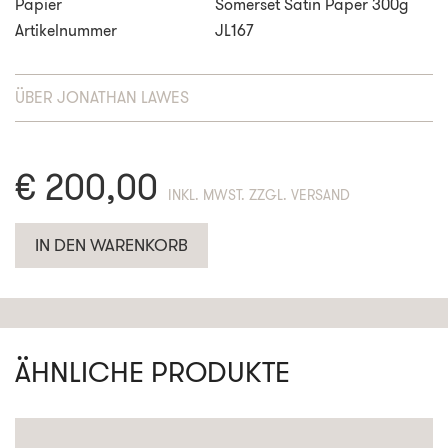
Papier
Somerset Satin Paper 300g
Artikelnummer
JL167
ÜBER
JONATHAN LAWES
€
200,00
ENTHÄLT 19% MWST. ZZGL. VERSAND
IN DEN WARENKORB
ÄHNLICHE PRODUKTE