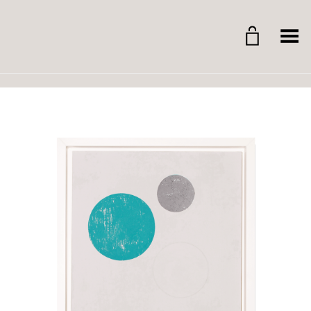
Whitegrid Logo
Menü umschalten