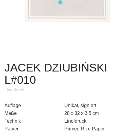
JACEK DZIUBIŃSKI
L#010
Linoldruck
Auflage
Unikat, signiert
Maße
28 x 32 x 3,5 cm
Technik
Linoldruck
Papier
Primed Rice Paper