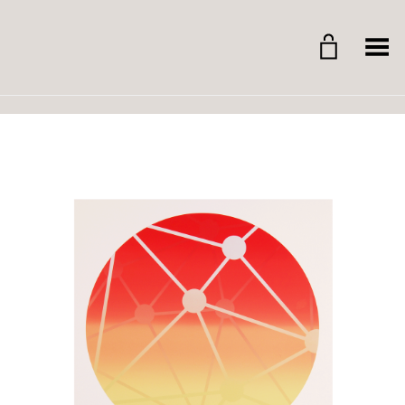
Whitegrid Logo
Menü umschalten