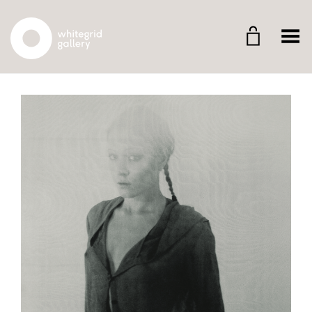
Whitegrid Logo
Menü umschalten